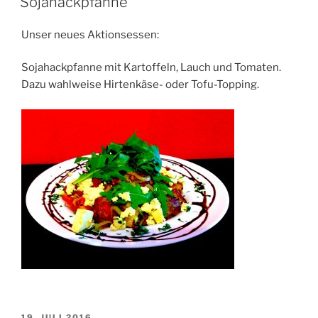
Sojahackpfanne
Unser neues Aktionsessen:
Sojahackpfanne mit Kartoffeln, Lauch und Tomaten.
Dazu wahlweise Hirtenkäse- oder Tofu-Topping.
VERÖFFENTLICHT
19. JULI 2016