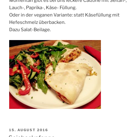
Momentan gibt es bei uns leckere Calzone mit Seitan-,
Lauch-, Paprika-, Käse- Füllung.
Oder in der veganen Variante: statt Käsefüllung mit
Hefeschmelz überbacken.
Dazu Salat-Beilage.
VERÖFFENTLICHT
15. AUGUST 2016
AM