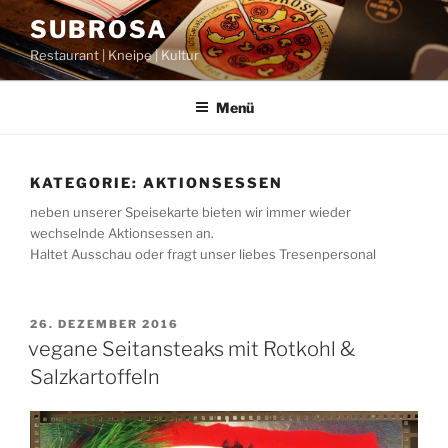
Zum
SUBROSA
Inhalt
Restaurant | Kneipe | Kultur
springen
Menü
KATEGORIE:
AKTIONSESSEN
neben unserer Speisekarte bieten wir immer wieder
wechselnde Aktionsessen an.
Haltet Ausschau oder fragt unser liebes Tresenpersonal
VERÖFFENTLICHT
26. DEZEMBER 2016
AM
vegane Seitansteaks mit Rotkohl &
Salzkartoffeln