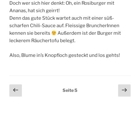
Doch wer sich hier denkt: Oh, ein Rosiburger mit
Ananas, hat sich geirrt!
Denn das gute Stück wartet auch mit einer süß-
scharfen Chili-Sauce auf. Fleissige BruncherInnen
kennen sie bereits
Außerdem ist der Burger mit
leckerem Räuchertofu belegt.
Also, Blume in’s Knopfloch gesteckt und los gehts!
Seitennummerierung
Vorherige
Näch
Seite
5
Seite
Seit
der
Beiträge