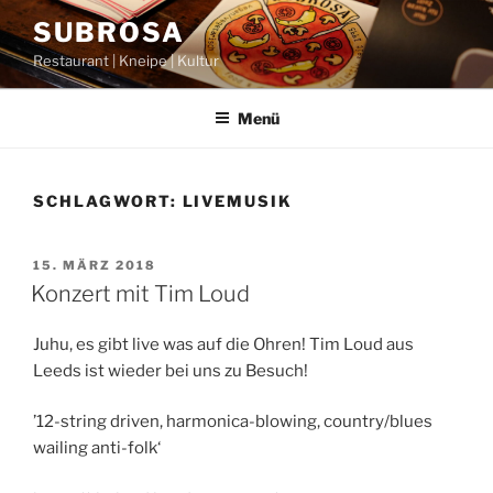
Zum
SUBROSA
Inhalt
Restaurant | Kneipe | Kultur
springen
Menü
SCHLAGWORT:
LIVEMUSIK
VERÖFFENTLICHT
15. MÄRZ 2018
AM
Konzert mit Tim Loud
Juhu, es gibt live was auf die Ohren! Tim Loud aus
Leeds ist wieder bei uns zu Besuch!
’12-string driven, harmonica-blowing, country/blues
wailing anti-folk‘