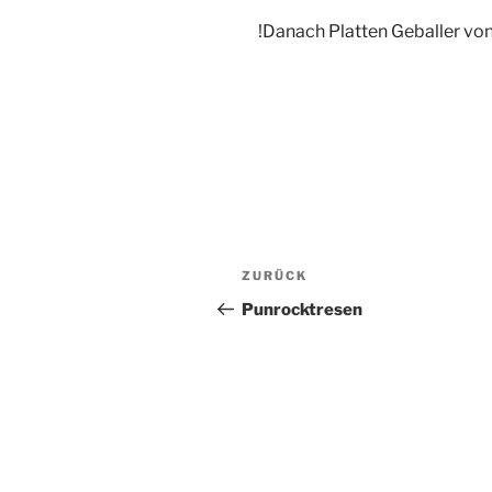
!Danach Platten Geballer vo
Beitragsnavigation
Vorheriger
ZURÜCK
Beitrag
Punrocktresen