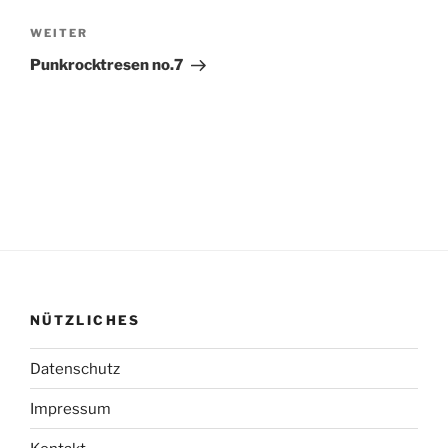
Nächster
WEITER
Beitrag
Punkrocktresen no.7
NÜTZLICHES
Datenschutz
Impressum