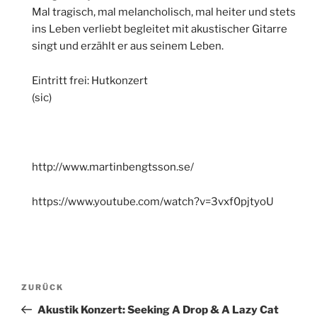
Mal tragisch, mal melancholisch, mal heiter und stets
ins Leben verliebt begleitet mit akustischer Gitarre
singt und erzählt er aus seinem Leben.
Eintritt frei: Hutkonzert
(sic)
http://www.martinbengtsson.se/
https://www.youtube.com/watch?v=3vxf0pjtyoU
Beitragsnavigation
Vorheriger
ZURÜCK
Beitrag
Akustik Konzert: Seeking A Drop & A Lazy Cat