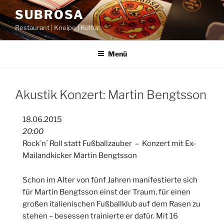
Zum
SUBROSA
Inhalt
Restaurant | Kneipe | Kultur
springen
Menü
Akustik Konzert: Martin Bengtsson
18.06.2015
20:00
Rock´n´ Roll statt Fußballzauber – Konzert mit Ex-
Mailandkicker Martin Bengtsson
Schon im Alter von fünf Jahren manifestierte sich
für Martin Bengtsson einst der Traum, für einen
großen italienischen Fußballklub auf dem Rasen zu
stehen – besessen trainierte er dafür. Mit 16