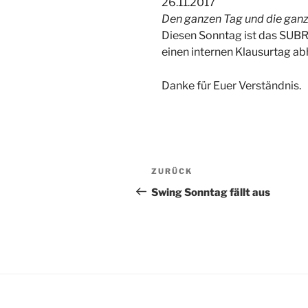
26.11.2017
Den ganzen Tag und die ganz
Diesen Sonntag ist das SUBR
einen internen Klausurtag abh
Danke für Euer Verständnis.
Beitragsnavigation
Vorheriger
ZURÜCK
Beitrag
Swing Sonntag fällt aus