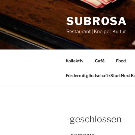
Zum
Inhalt
SUBROSA
springen
Restaurant | Kneipe | Kultur
Kollektiv
Café
Food
Fördermitgliedschaft/StartNext
-geschlossen-