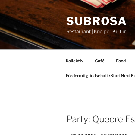
Zum
Inhalt
SUBROSA
springen
Restaurant | Kneipe | Kultur
Kollektiv
Café
Food
Fördermitgliedschaft/StartNext
Party: Queere Es