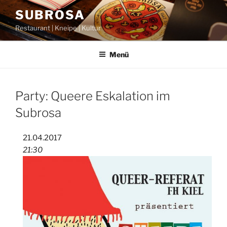
Zum
SUBROSA
Inhalt
Restaurant | Kneipe | Kultur
springen
Menü
Party: Queere Eskalation im
Subrosa
21.04.2017
21:30