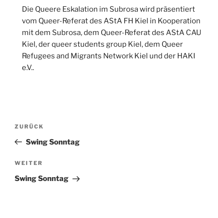
Die Queere Eskalation im Subrosa wird präsentiert
vom Queer-Referat des AStA FH Kiel in Kooperation
mit dem Subrosa, dem Queer-Referat des AStA CAU
Kiel, der queer students group Kiel, dem Queer
Refugees and Migrants Network Kiel und der HAKI
e.V..
Beitragsnavigation
Vorheriger
ZURÜCK
Beitrag
Swing Sonntag
Nächster
WEITER
Beitrag
Swing Sonntag