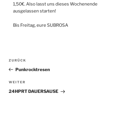
1,50€. Also lasst uns dieses Wochenende
ausgelassen starten!
Bis Freitag, eure SUBROSA
Beitragsnavigation
Vorheriger
ZURÜCK
Beitrag
Punkrocktresen
Nächster
WEITER
Beitrag
24HPRT DAUERSAUSE