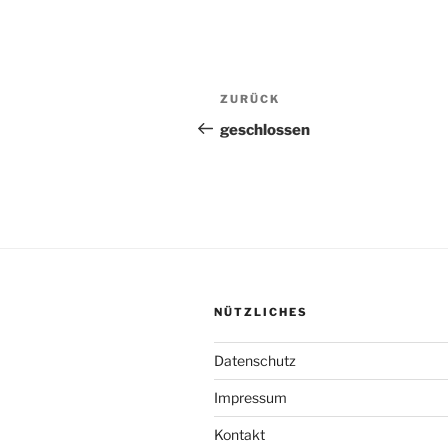
Beitragsnavigation
Vorheriger
ZURÜCK
Beitrag
geschlossen
NÜTZLICHES
Datenschutz
Impressum
Kontakt