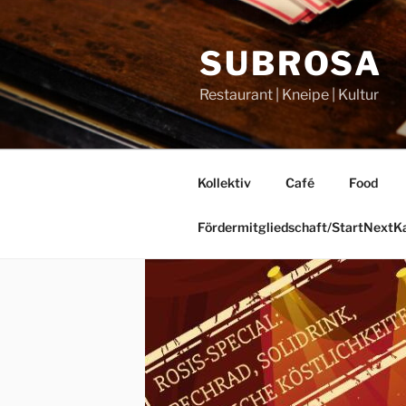
Zum
Inhalt
SUBROSA
springen
Restaurant | Kneipe | Kultur
Kollektiv
Café
Food
Fördermitgliedschaft/StartNext