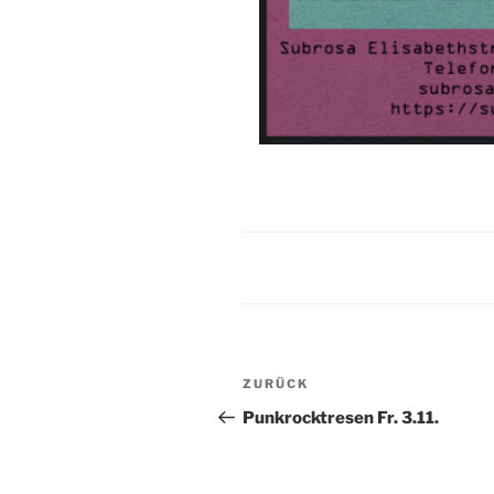
Beitragsnavigation
Vorheriger
ZURÜCK
Beitrag
Punkrocktresen Fr. 3.11.