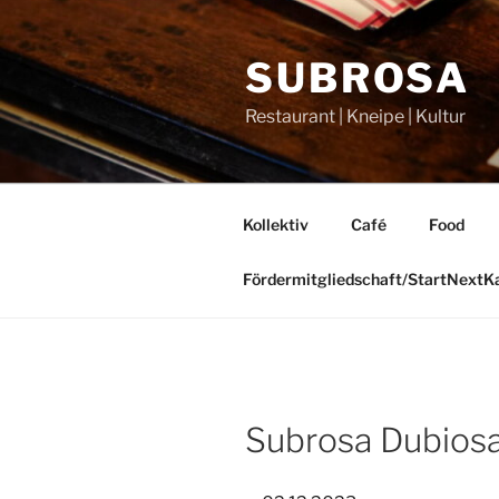
Zum
Inhalt
SUBROSA
springen
Restaurant | Kneipe | Kultur
Kollektiv
Café
Food
Fördermitgliedschaft/StartNext
Subrosa Dubiosa