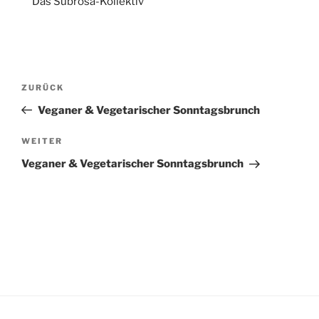
Das Subrosa-Kollektiv
Beitragsnavigation
Vorheriger
ZURÜCK
Beitrag
Veganer & Vegetarischer Sonntagsbrunch
Nächster
WEITER
Beitrag
Veganer & Vegetarischer Sonntagsbrunch