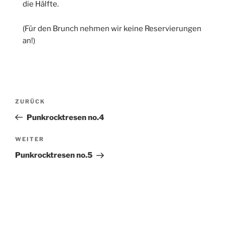
die Hälfte.
(Für den Brunch nehmen wir keine Reservierungen
an!)
Beitragsnavigation
Vorheriger
ZURÜCK
Beitrag
Punkrocktresen no.4
Nächster
WEITER
Beitrag
Punkrocktresen no.5