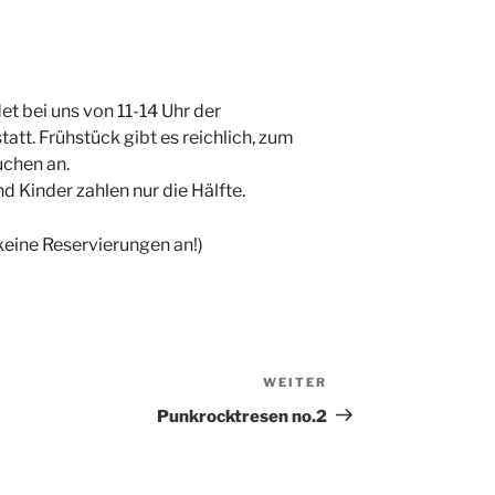
t bei uns von 11-14 Uhr der
att. Frühstück gibt es reichlich, zum
uchen an.
nd Kinder zahlen nur die Hälfte.
keine Reservierungen an!)
WEITER
Nächster
Beitrag
Punkrocktresen no.2