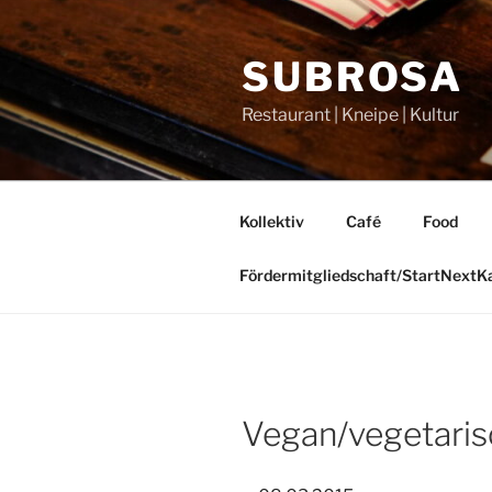
Zum
Inhalt
SUBROSA
springen
Restaurant | Kneipe | Kultur
Kollektiv
Café
Food
Fördermitgliedschaft/StartNext
Vegan/vegetaris