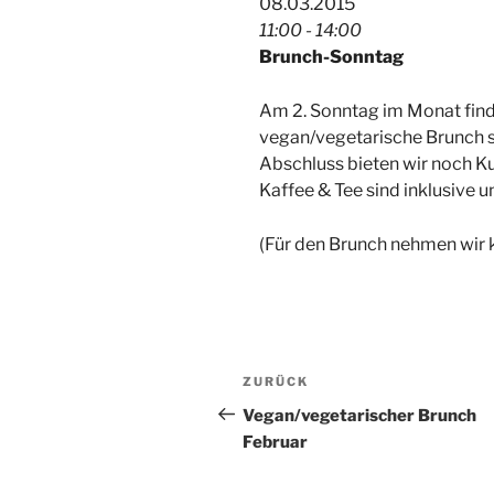
08.03.2015
11:00 - 14:00
Brunch-Sonntag
Am 2. Sonntag im Monat finde
vegan/vegetarische Brunch st
Abschluss bieten wir noch K
Kaffee & Tee sind inklusive u
(Für den Brunch nehmen wir 
Beitragsnavigation
Vorheriger
ZURÜCK
Beitrag
Vegan/vegetarischer Brunch
Februar