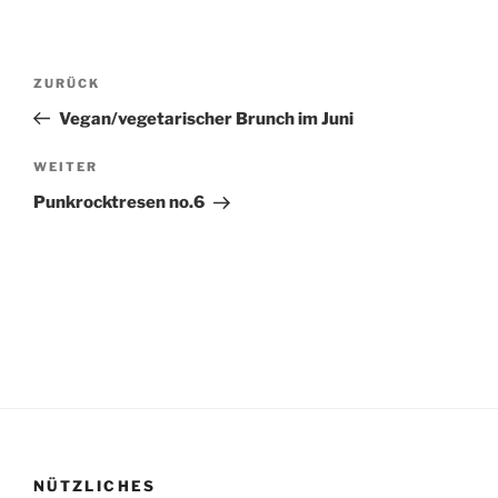
Beitragsnavigation
Vorheriger
ZURÜCK
Beitrag
Vegan/vegetarischer Brunch im Juni
Nächster
WEITER
Beitrag
Punkrocktresen no.6
NÜTZLICHES