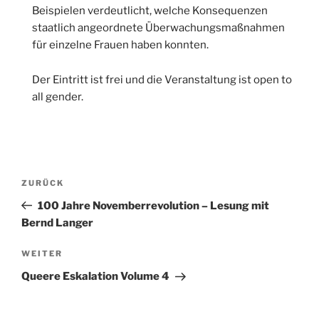
Beispielen verdeutlicht, welche Konsequenzen
staatlich angeordnete Überwachungsmaßnahmen
für einzelne Frauen haben konnten.
Der Eintritt ist frei und die Veranstaltung ist open to
all gender.
Beitragsnavigation
Vorheriger
ZURÜCK
Beitrag
100 Jahre Novemberrevolution – Lesung mit
Bernd Langer
Nächster
WEITER
Beitrag
Queere Eskalation Volume 4