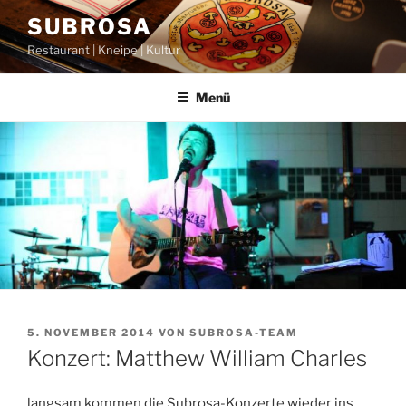
Zum
SUBROSA
Inhalt
Restaurant | Kneipe | Kultur
springen
Menü
VERÖFFENTLICHT
5. NOVEMBER 2014
VON
SUBROSA-TEAM
AM
Konzert: Matthew William Charles
langsam kommen die Subrosa-Konzerte wieder ins