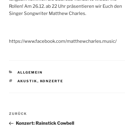
Rollen! Am 26.12. ab 22 Uhr präsentieren wir Euch den
Singer Songwriter Matthew Charles.
https://www.facebook.com/matthewcharles.music/
KATEGORIEN
ALLGEMEIN
SCHLAGWÖRTER
AKUSTIK
,
KONZERTE
Beitragsnavigation
Vorheriger
ZURÜCK
Beitrag
Konzert: Rainstick Cowbell