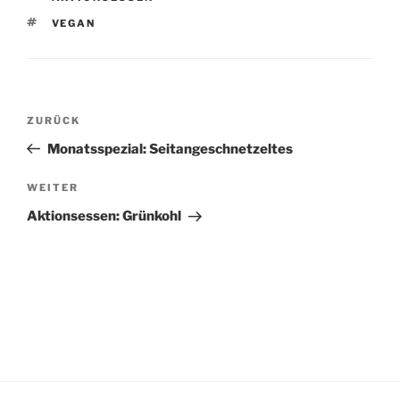
SCHLAGWÖRTER
VEGAN
Beitragsnavigation
Vorheriger
ZURÜCK
Beitrag
Monatsspezial: Seitangeschnetzeltes
Nächster
WEITER
Beitrag
Aktionsessen: Grünkohl