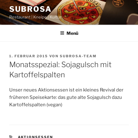
Zum
SUBROSA
Inhalt
Restaurant | Kneipe | Kultur
springen
Menü
VERÖFFENTLICHT
1. FEBRUAR 2015
VON
SUBROSA-TEAM
AM
Monatsspezial: Sojagulsch mit
Kartoffelspalten
Unser neues Aktionsessen ist ein kleines Revival der
früheren Speisekarte: das gute alte Sojagulsch dazu
Kartoffelspalten (vegan)
KATEGORIEN
AKTIONSESSEN