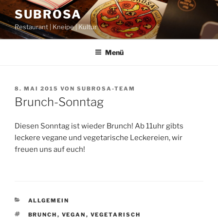
Zum
SUBROSA
Inhalt
Restaurant | Kneipe | Kultur
springen
Menü
VERÖFFENTLICHT
8. MAI 2015
VON
SUBROSA-TEAM
AM
Brunch-Sonntag
Diesen Sonntag ist wieder Brunch! Ab 11uhr gibts
leckere vegane und vegetarische Leckereien, wir
freuen uns auf euch!
KATEGORIEN
ALLGEMEIN
SCHLAGWÖRTER
BRUNCH
,
VEGAN
,
VEGETARISCH