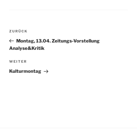
Beitragsnavigation
Vorheriger
ZURÜCK
Beitrag
Montag, 13.04. Zeitungs-Vorstellung
Analyse&Kritik
Nächster
WEITER
Beitrag
Kulturmontag