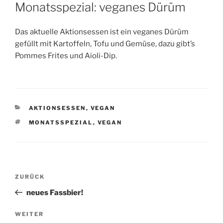
AM
Monatsspezial: veganes Dürüm
Das aktuelle Aktionsessen ist ein veganes Dürüm
gefüllt mit Kartoffeln, Tofu und Gemüse, dazu gibt’s
Pommes Frites und Aioli-Dip.
KATEGORIEN
AKTIONSESSEN
,
VEGAN
SCHLAGWÖRTER
MONATSSPEZIAL
,
VEGAN
Beitragsnavigation
Vorheriger
ZURÜCK
Beitrag
neues Fassbier!
Nächster
WEITER