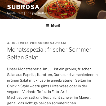
Zum
SUBROSA
Inhalt
Restaurant | Kneipe | Kultur
springen
Menü
VERÖFFENTLICHT
4. JULI 2015
VON
SUBROSA-TEAM
AM
Monatsspezial: frischer Sommer
Seitan Salat
Unser Monatsspezial im Juli ist ein großer, frischer
Salat aus Paprika, Karotten, Gurke und verschiedenem
grünen Salat mit knusprig angebratenen Seitan im
Chickin Style – dazu gibts Hirtenkäse oder in der
veganen Variante Tofu a la Feta-Art!
Macht super satt und liegt nicht schwer im Magen,
genau das richtige bei den sommerlichen