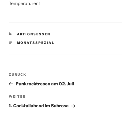
Temperaturen!
KATEGORIEN
AKTIONSESSEN
SCHLAGWÖRTER
MONATSSPEZIAL
Beitragsnavigation
Vorheriger
ZURÜCK
Beitrag
Punkrocktresen am 02. Juli
Nächster
WEITER
Beitrag
1. Cocktailabend im Subrosa