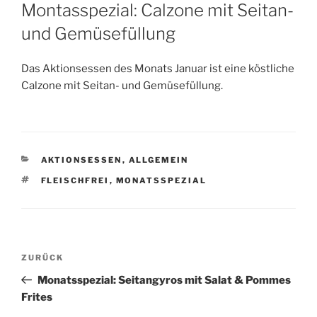
AM
Montasspezial: Calzone mit Seitan-
und Gemüsefüllung
Das Aktionsessen des Monats Januar ist eine köstliche
Calzone mit Seitan- und Gemüsefüllung.
KATEGORIEN
AKTIONSESSEN
,
ALLGEMEIN
SCHLAGWÖRTER
FLEISCHFREI
,
MONATSSPEZIAL
Beitragsnavigation
Vorheriger
ZURÜCK
Beitrag
Monatsspezial: Seitangyros mit Salat & Pommes
Frites