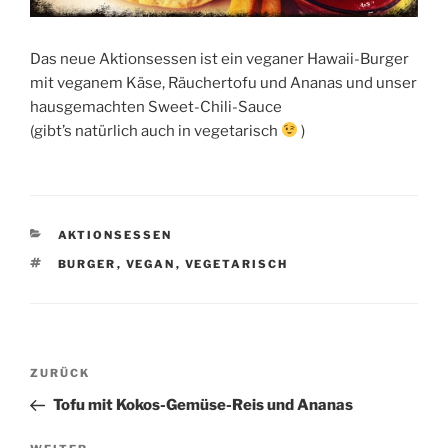
Das neue Aktionsessen ist ein veganer Hawaii-Burger
mit veganem Käse, Räuchertofu und Ananas und unser
hausgemachten Sweet-Chili-Sauce
(gibt’s natürlich auch in vegetarisch
)
KATEGORIEN
AKTIONSESSEN
SCHLAGWÖRTER
BURGER
,
VEGAN
,
VEGETARISCH
Beitragsnavigation
Vorheriger
ZURÜCK
Beitrag
Tofu mit Kokos-Gemüse-Reis und Ananas