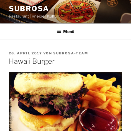
Zum
SUBROSA
Inhalt
Restaurant | Kneipe | Kultur
springen
Menü
VERÖFFENTLICHT
26. APRIL 2017
VON
SUBROSA-TEAM
AM
Hawaii Burger