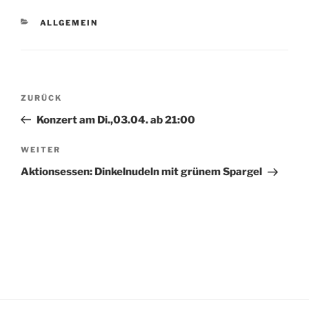
KATEGORIEN
ALLGEMEIN
Beitragsnavigation
Vorheriger
ZURÜCK
Beitrag
Konzert am Di.,03.04. ab 21:00
Nächster
WEITER
Beitrag
Aktionsessen: Dinkelnudeln mit grünem Spargel