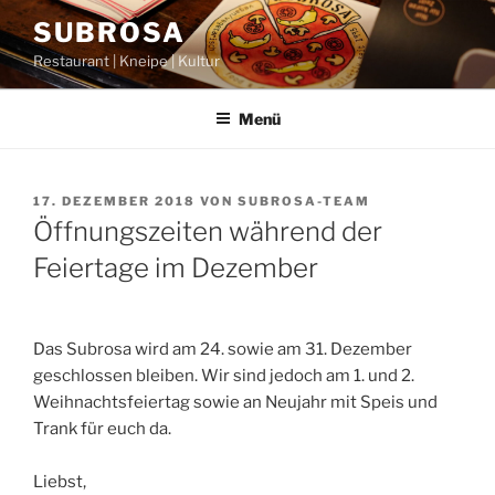
Zum
SUBROSA
Inhalt
Restaurant | Kneipe | Kultur
springen
Menü
VERÖFFENTLICHT
17. DEZEMBER 2018
VON
SUBROSA-TEAM
AM
Öffnungszeiten während der
Feiertage im Dezember
Das Subrosa wird am 24. sowie am 31. Dezember
geschlossen bleiben. Wir sind jedoch am 1. und 2.
Weihnachtsfeiertag sowie an Neujahr mit Speis und
Trank für euch da.
Liebst,