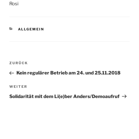
Rosi
KATEGORIEN
ALLGEMEIN
Beitragsnavigation
Vorheriger
ZURÜCK
Beitrag
Kein regulärer Betrieb am 24. und 25.11.2018
Nächster
WEITER
Beitrag
Solidarität mit dem Li(e)ber Anders/Demoaufruf