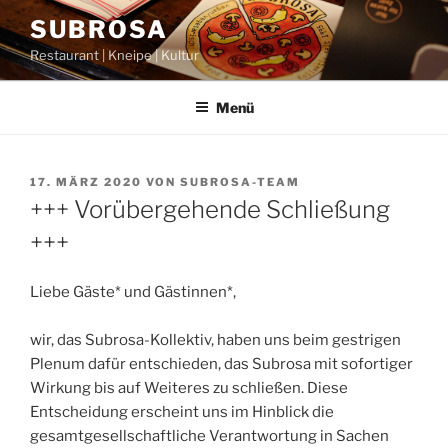
Zum
SUBROSA
Inhalt
Restaurant | Kneipe | Kultur
springen
Menü
VERÖFFENTLICHT
17. MÄRZ 2020
VON
SUBROSA-TEAM
AM
+++ Vorübergehende Schließung
+++
Liebe Gäste* und Gästinnen*,
wir, das Subrosa-Kollektiv, haben uns beim gestrigen
Plenum dafür entschieden, das Subrosa mit sofortiger
Wirkung bis auf Weiteres zu schließen. Diese
Entscheidung erscheint uns im Hinblick die
gesamtgesellschaftliche Verantwortung in Sachen