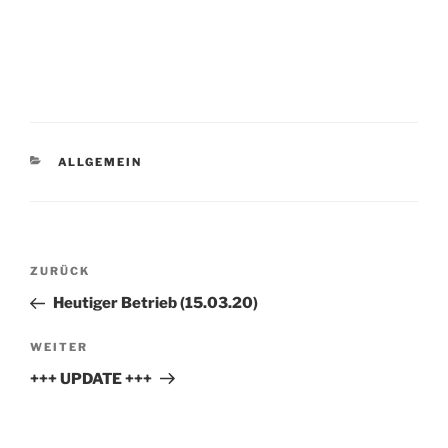
KATEGORIEN
ALLGEMEIN
Beitragsnavigation
Vorheriger
ZURÜCK
Beitrag
Heutiger Betrieb (15.03.20)
Nächster
WEITER
Beitrag
+++ UPDATE +++