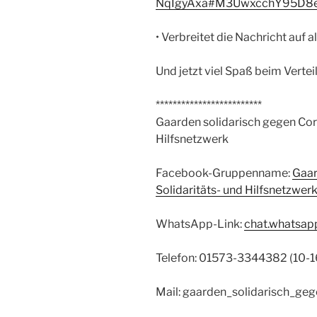
NqIgyAxa#M3UwxcchY95D8
• Verbreitet die Nachricht auf a
Und jetzt viel Spaß beim Vertei
*************************
Gaarden solidarisch gegen Cor
Hilfsnetzwerk
Facebook-Gruppenname:
Gaar
Solidaritäts- und Hilfsnetzwer
WhatsApp-Link:
chat.whatsap
Telefon: 01573-3344382 (10-1
Mail: gaarden_solidarisch_ge