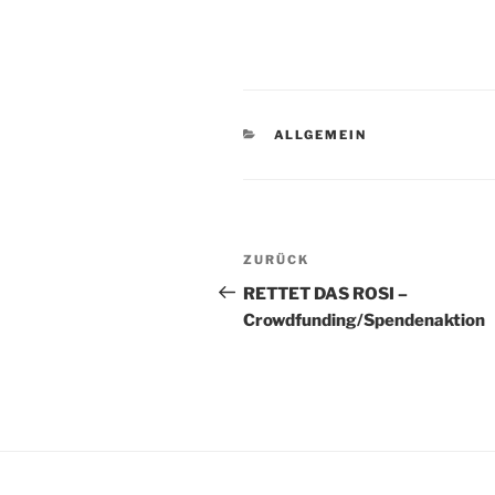
KATEGORIEN
ALLGEMEIN
Beitragsnavigation
Vorheriger
ZURÜCK
Beitrag
RETTET DAS ROSI –
Crowdfunding/Spendenaktion