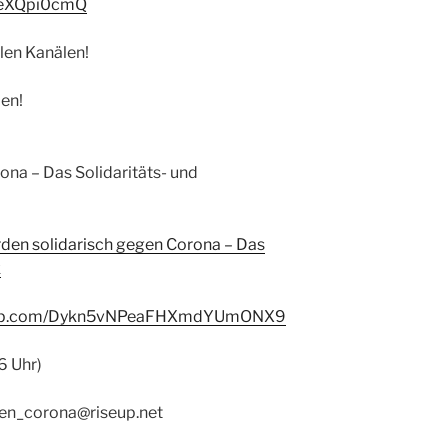
eXQpi
0cmQ
llen Kanälen!
len!
ona – Das Solidaritäts- und
den solidarisch gegen Corona – Das
k
p.com/
Dykn5vNPeaFHXmdYUmONX9
6 Uhr)
gen_
corona@riseup.net