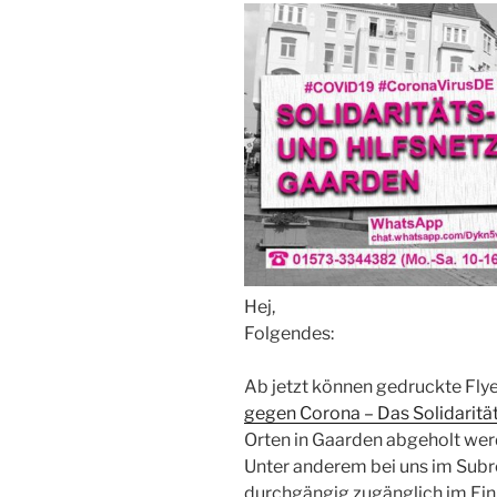
Hej,
Folgendes:
Ab jetzt können gedruckte Fly
gegen Corona – Das Solidaritä
Orten in Gaarden abgeholt werde
Unter anderem bei uns im Subros
durchgängig zugänglich im Ei