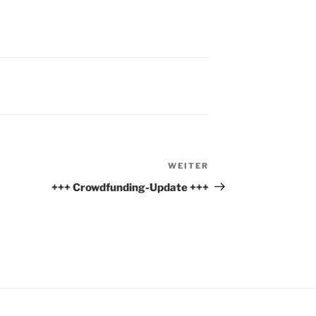
WEITER
Nächster
Beitrag
+++ Crowdfunding-Update +++