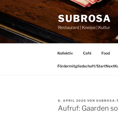
Zum
Inhalt
SUBROSA
springen
Restaurant | Kneipe | Kultur
Kollektiv
Café
Food
Fördermitgliedschaft/StartNext
VERÖFFENTLICHT
6. APRIL 2020
VON
SUBROSA-
AM
Aufruf: Gaarden so