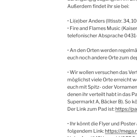
Außerdem findet ihr sie bei:
• Li(e)ber Anders (Iltisstr. 34,
• Fire and Flames Music (Kaiser
telefonischer Absprache 043
• An den Orten werden regelmäß
euch noch andere Orte zum dep
• Wir wollen versuchen das Ver
möglichst viele Orte erreicht w
euch mit Spitz- oder Vornamen
denen ihr verteilt habt in das P
Supermarkt A, Bäcker B). So kö
Der Link zum Pad ist:
https://pa
• Ihr könnt die Flyer und Poste
folgendem Link:
https://mega.n