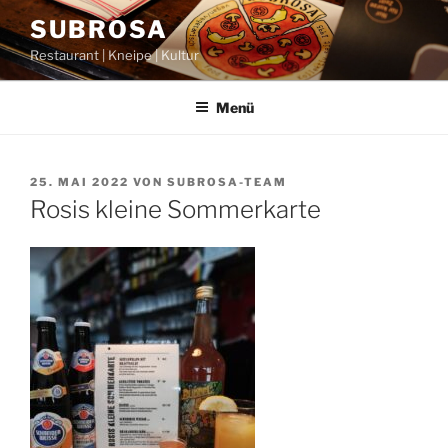
Zum
SUBROSA
Inhalt
Restaurant | Kneipe | Kultur
springen
Menü
VERÖFFENTLICHT
25. MAI 2022
VON
SUBROSA-TEAM
AM
Rosis kleine Sommerkarte