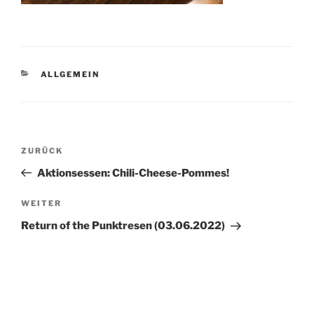
KATEGORIEN
ALLGEMEIN
Beitragsnavigation
Vorheriger
ZURÜCK
Beitrag
Aktionsessen: Chili-Cheese-Pommes!
Nächster
WEITER
Beitrag
Return of the Punktresen (03.06.2022)