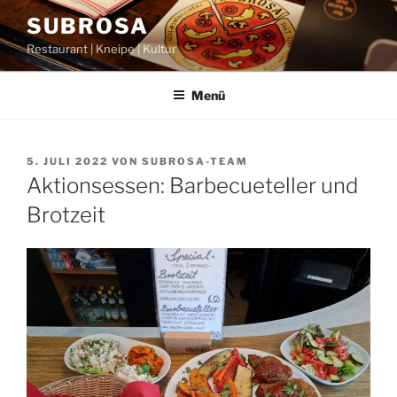
Zum
SUBROSA
Inhalt
Restaurant | Kneipe | Kultur
springen
Menü
VERÖFFENTLICHT
5. JULI 2022
VON
SUBROSA-TEAM
AM
Aktionsessen: Barbecueteller und
Brotzeit