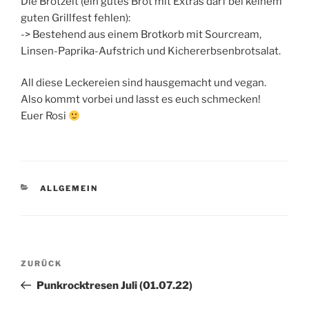
Die Brotzeit (ein gutes Brot mit Extras darf bei keinem
guten Grillfest fehlen):
-> Bestehend aus einem Brotkorb mit Sourcream,
Linsen-Paprika-Aufstrich und Kichererbsenbrotsalat.
All diese Leckereien sind hausgemacht und vegan.
Also kommt vorbei und lasst es euch schmecken!
Euer Rosi
KATEGORIEN
ALLGEMEIN
Beitragsnavigation
Vorheriger
ZURÜCK
Beitrag
Punkrocktresen Juli (01.07.22)