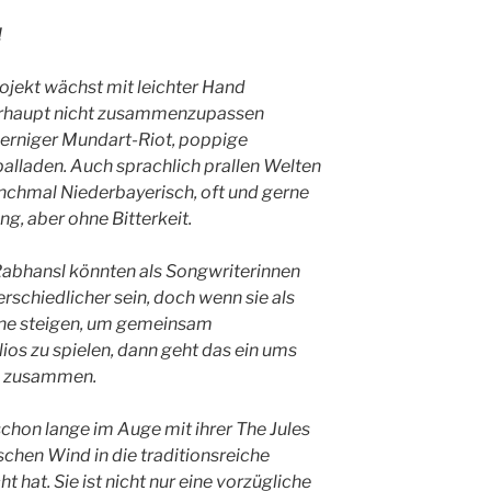
!
jekt wächst mit leichter Hand
erhaupt nicht zusammenzupassen
 kerniger Mundart-Riot, poppige
balladen. Auch sprachlich prallen Welten
chmal Niederbayerisch, oft und gerne
ng, aber ohne Bitterkeit.
n Rabhansl könnten als Songwriterinnen
rschiedlicher sein, doch wenn sie als
hne steigen, um gemeinsam
lios zu spielen, dann geht das ein ums
e zusammen.
 schon lange im Auge mit ihrer The Jules
rischen Wind in die traditionsreiche
 hat. Sie ist nicht nur eine vorzügliche