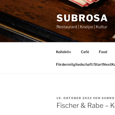
Zum
Inhalt
SUBROSA
springen
Restaurant | Kneipe | Kultur
Kollektiv
Café
Food
Fördermitgliedschaft/StartNext
VERÖFFENTLICHT
19. OKTOBER 2022
VON
SUBRO
AM
Fischer & Rabe – K