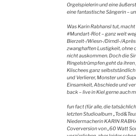
Orgelspielerin und eine äußerst
eine fantastische Sängerin – u
Was Karin Rabhansl tut, macht
#Mundart-Riot – ganz weit weg
Bierzelt-/Wiesn-/Dirndl-/Après
zwanghaften Lustigkeit, ohne d
nicht auskommen. Doch die Sin
Ringelstrümpfen geht da ihren 
Klischees ganz selbstständlich
und Verlierer, Monster und Sup
Einsamkeit, Abschiede und ver
back – live in Kiel gerne auch mi
fun fact (für alle, die tatsächli
letzten Studioalbum „Tod&Teufe
Niedermacherin KARIN RABHAN
Coverversion von „60 Watt Son
vorzüglichen, aber leider scho