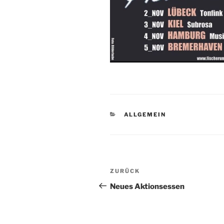
KATEGORIEN
ALLGEMEIN
Beitragsnavigation
Vorheriger
ZURÜCK
Beitrag
Neues Aktionsessen