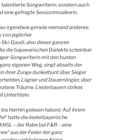
 talentierte Songwriterin, sondern auch
nd eine gefragte Sessionmusikerin.
 so irgendwie gerade niemand anderes:
 von jeglicher
-Ski-Gaudi, also dieser ganzen
ie die bajuwarischen Dialekte scheinbar
ger-Songwriterin mit den bunten
ganz eigenen Weg, singt abseits der
 in ihrer Zunge dunkelbunt über Sieger
erhelden, Lügner und Dauernörgler, über
ratene Träume. Liederbayern strikes
t Untertiteln.
ch bis hierhin gelesen haben): Auf ihrem
l“ hatte die liederbayerische
SL – der Rabe bei F&R – eine
ne“ aus der Feder der ganz
n wieder verblichenen Kieler