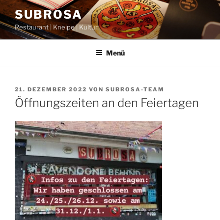
Zum
SUBROSA
Inhalt
Restaurant | Kneipe | Kultur
springen
Menü
VERÖFFENTLICHT
21. DEZEMBER 2022
VON
SUBROSA-TEAM
AM
Öffnungszeiten an den Feiertagen