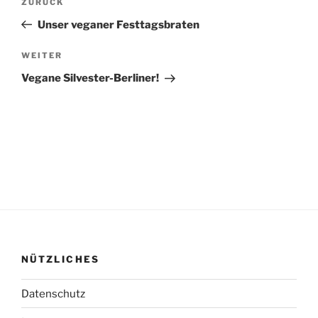
Vorheriger
ZURÜCK
Beitrag
Unser veganer Festtagsbraten
Nächster
WEITER
Beitrag
Vegane Silvester-Berliner!
NÜTZLICHES
Datenschutz