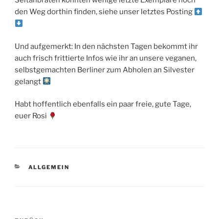
Seitanbraten könnten wenige letzte Exemplare noch
den Weg dorthin finden, siehe unser letztes Posting
Und aufgemerkt: In den nächsten Tagen bekommt ihr
auch frisch frittierte Infos wie ihr an unsere veganen,
selbstgemachten Berliner zum Abholen an Silvester
gelangt
Habt hoffentlich ebenfalls ein paar freie, gute Tage,
euer Rosi
KATEGORIEN
ALLGEMEIN
Beitragsnavigation