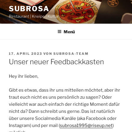
Zum
SUBROSA
Inhalt
Restaurant | Kneipe | Kultur
springen
Menü
VERÖFFENTLICHT
17. APRIL 2023
VON
SUBROSA-TEAM
AM
Unser neuer Feedbackkasten
Hey ihr lieben,
Gibt es etwas, dass ihr uns mitteilen möchtet, aber ihr
traut euch nicht es uns persönlich zu sagen? Oder
vielleicht war auch einfach der richtige Moment dafür
nicht da? Dann schreibt uns gerne. Das ist natürlich
über unsere Socialmedia Kanäle (aka Facebook oder
Instagram) und per mail (
subrosa1995@riseup.net
)