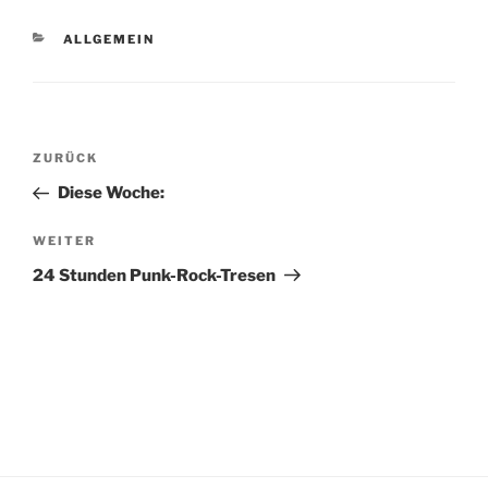
KATEGORIEN
ALLGEMEIN
Beitragsnavigation
Vorheriger
ZURÜCK
Beitrag
Diese Woche:
Nächster
WEITER
Beitrag
24 Stunden Punk-Rock-Tresen