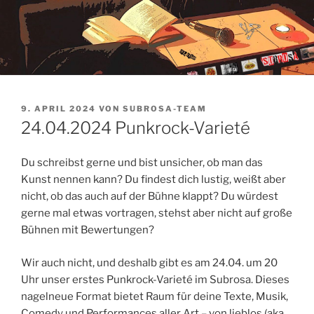
VERÖFFENTLICHT
9. APRIL 2024
VON
SUBROSA-TEAM
AM
24.04.2024 Punkrock-Varieté
Du schreibst gerne und bist unsicher, ob man das
Kunst nennen kann? Du findest dich lustig, weißt aber
nicht, ob das auch auf der Bühne klappt? Du würdest
gerne mal etwas vortragen, stehst aber nicht auf große
Bühnen mit Bewertungen?
Wir auch nicht, und deshalb gibt es am 24.04. um 20
Uhr unser erstes Punkrock-Varieté im Subrosa. Dieses
nagelneue Format bietet Raum für deine Texte, Musik,
Comedy und Performances aller Art – von lieblos (aka