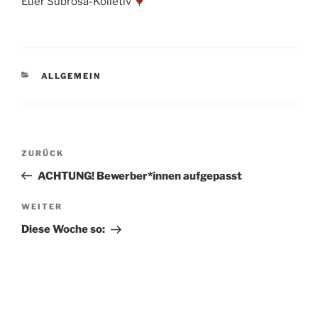
Euer Subrosa-Kolletiv
KATEGORIEN
ALLGEMEIN
Beitragsnavigation
Vorheriger
ZURÜCK
Beitrag
ACHTUNG! Bewerber*innen aufgepasst
Nächster
WEITER
Beitrag
Diese Woche so: