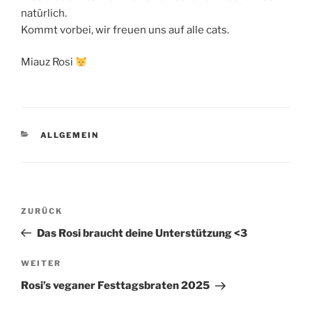
natürlich.
Kommt vorbei, wir freuen uns auf alle cats.
Miauz Rosi
KATEGORIEN
ALLGEMEIN
Beitragsnavigation
Vorheriger
ZURÜCK
Beitrag
Das Rosi braucht deine Unterstützung <3
Nächster
WEITER
Beitrag
Rosi’s veganer Festtagsbraten 2025