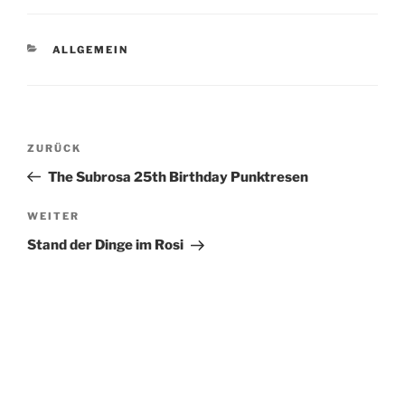
KATEGORIEN
ALLGEMEIN
Beitragsnavigation
Vorheriger
ZURÜCK
Beitrag
The Subrosa 25th Birthday Punktresen
Nächster
WEITER
Beitrag
Stand der Dinge im Rosi