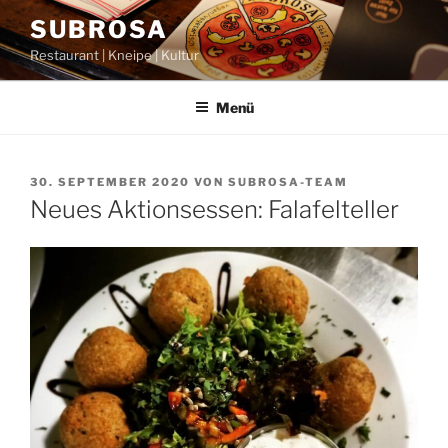
Zum
SUBROSA
Inhalt
Restaurant | Kneipe | Kultur
springen
Menü
VERÖFFENTLICHT
30. SEPTEMBER 2020
VON
SUBROSA-TEAM
AM
Neues Aktionsessen: Falafelteller