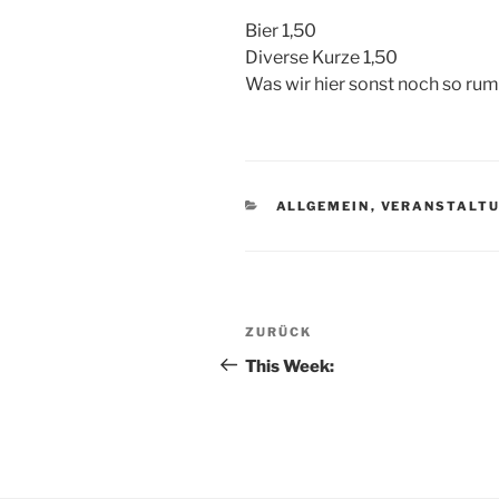
Bier 1,50
Diverse Kurze 1,50
Was wir hier sonst noch so rum
KATEGORIEN
ALLGEMEIN
,
VERANSTALT
Beitragsnavigation
Vorheriger
ZURÜCK
Beitrag
This Week: