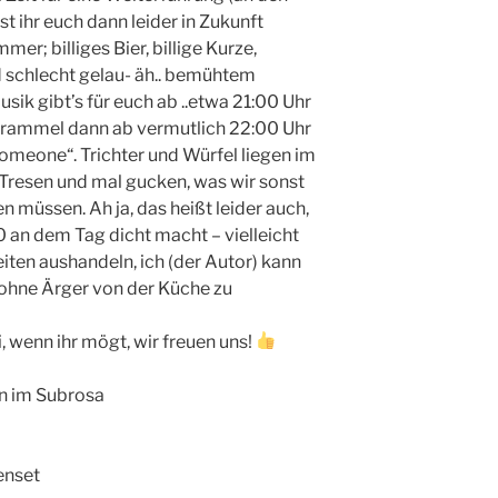
ihr euch dann leider in Zukunft
er; billiges Bier, billige Kurze,
d schlecht gelau- äh.. bemühtem
sik gibt’s für euch ab ..etwa 21:00 Uhr
hrammel dann ab vermutlich 22:00 Uhr
omeone“. Trichter und Würfel liegen im
Tresen und mal gucken, was wir sonst
 müssen. Ah ja, das heißt leider auch,
 an dem Tag dicht macht – vielleicht
iten aushandeln, ich (der Autor) kann
n ohne Ärger von der Küche zu
 wenn ihr mögt, wir freuen uns!
en im Subrosa
enset