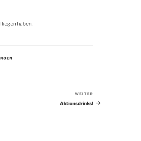
fliegen haben.
UNGEN
WEITER
Nächster
Beitrag
Aktionsdrinks!