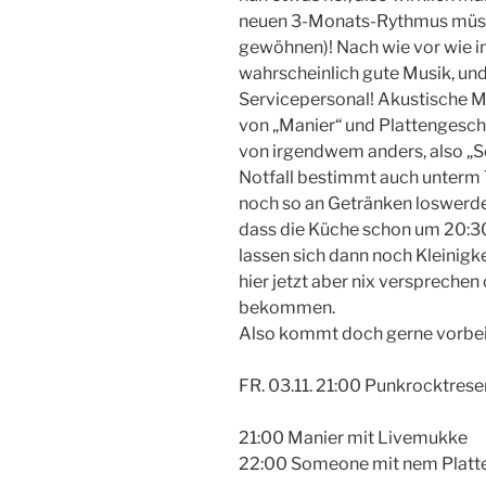
neuen 3-Monats-Rythmus müsst 
gewöhnen)! Nach wie vor wie imm
wahrscheinlich gute Musik, un
Servicepersonal! Akustische Mu
von „Manier“ und Plattengesc
von irgendwem anders, also „S
Notfall bestimmt auch unterm 
noch so an Getränken loswerden
dass die Küche schon um 20:30
lassen sich dann noch Kleinigke
hier jetzt aber nix verspreche
bekommen.
Also kommt doch gerne vorbei,
FR. 03.11. 21:00 Punkrocktres
21:00 Manier mit Livemukke
22:00 Someone mit nem Platt