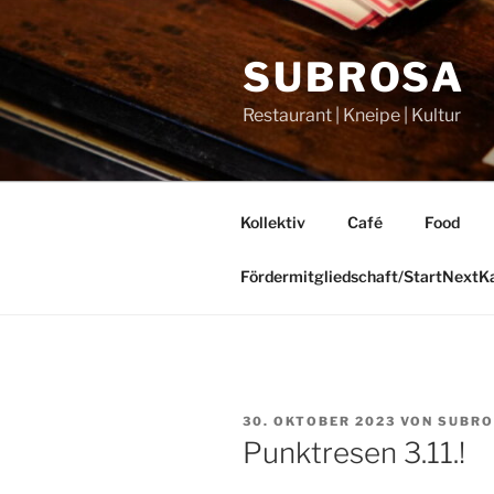
Zum
Inhalt
SUBROSA
springen
Restaurant | Kneipe | Kultur
Kollektiv
Café
Food
Fördermitgliedschaft/StartNext
VERÖFFENTLICHT
30. OKTOBER 2023
VON
SUBRO
AM
Punktresen 3.11.!