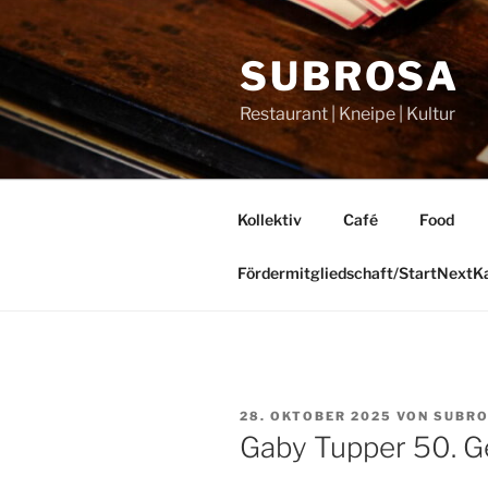
Zum
Inhalt
SUBROSA
springen
Restaurant | Kneipe | Kultur
Kollektiv
Café
Food
Fördermitgliedschaft/StartNext
VERÖFFENTLICHT
28. OKTOBER 2025
VON
SUBRO
AM
Gaby Tupper 50. G