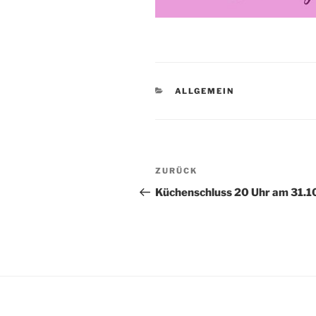
KATEGORIEN
ALLGEMEIN
Beitragsnavigation
Vorheriger
ZURÜCK
Beitrag
Küchenschluss 20 Uhr am 31.1