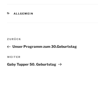
KATEGORIEN
ALLGEMEIN
Beitragsnavigation
Vorheriger
ZURÜCK
Beitrag
Unser Programm zum 30.Geburtstag
Nächster
WEITER
Beitrag
Gaby Tupper 50. Geburtstag