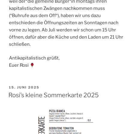
weil der*die gemeine Bürger*in montags ihren
kapitalistischen Zwängen nachkommen muss
(*Buhrufe aus dem Off*), haben wir uns dazu
entschieden die Öffnungszeiten an Sonntagen nach
vorne zu legen. Ab Juli werden wir schon um 15 Uhr
öffnen, dafür aber die Küche und den Laden um 21 Uhr
schließen.
Antikapitalistisch grüßt,
Euer Rosi
VERÖFFENTLICHT
15. JUNI 2025
AM
Rosi’s kleine Sommerkarte 2025