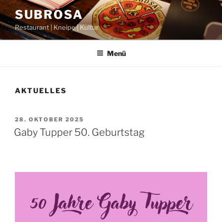
Zum
SUBROSA
Inhalt
Restaurant | Kneipe | Kultur
springen
Menü
AKTUELLES
VERÖFFENTLICHT
28. OKTOBER 2025
AM
Gaby Tupper 50. Geburtstag