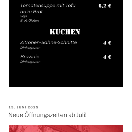
VERÖFFENTLICHT
15. JUNI 2025
AM
Neue Öffnungszeiten ab Juli!